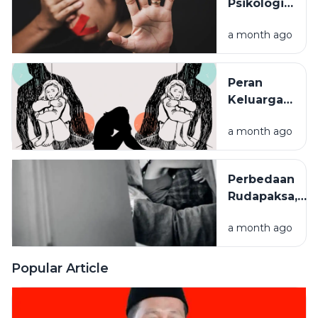
Psikologis
Orang Tua
Kekerasan
untuk
a month ago
Seksual
Mencegah
pada
Risiko
Anak:
Kejahatan
Peran
Trauma
Digital
Keluarga
yang Perlu
dalam
Dipahami
a month ago
Melindungi
Anak dari
Kekerasan
Perbedaan
Seksual
Rudapaksa,
Persetubuhan,
a month ago
dan
Pencabulan
Menurut
Popular Article
Hukum
Indonesia