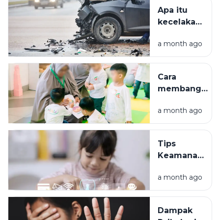
Apa itu
kecelakaan
lalu lintas?
a month ago
Penyebab
dan jenis-
jenisnya.
Cara
membangun
komunikasi
a month ago
antara orang
tua dan
anak
Tips
Keamanan
Anak di
a month ago
Media
Sosial:
Panduan
Dampak
bagi