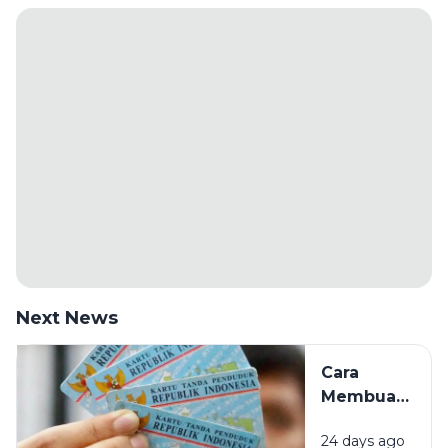
Next News
Cara
Membuat
KTP
24 days ago
Elektronik