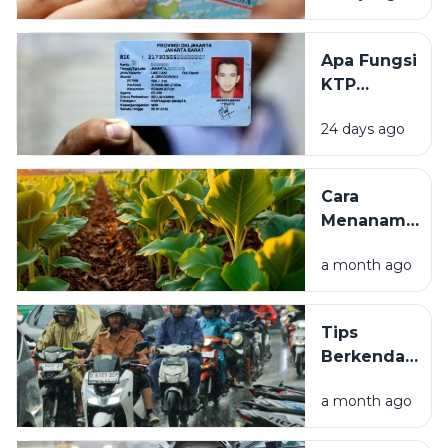
(e-KTP)
Pertama
Apa Fungsi
Kali:
KTP
Syarat,
Elektronik (e-
Prosedur,
24 days ago
KTP)? Ini
dan Biaya
Pengertian,
Manfaat, dan
Cara
Kegunaannya
Menanam
Tembakau
a month ago
yang Baik
untuk
Pemula,
Tips
Mulai dari
Berkendara
Pembibitan
Aman Saat
hingga
a month ago
Hujan.
Panen