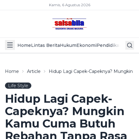
Kamis, 6 Agustus 2026
Home
Lintas Berita
Hukum
Ekonomi
Pendidikan
Politik
L
Home
Article
Hidup Lagi Capek-Capeknya? Mungkin K
Life Style
Hidup Lagi Capek-
Capeknya? Mungkin
Kamu Cuma Butuh
Rebahan Tanpa Rasa