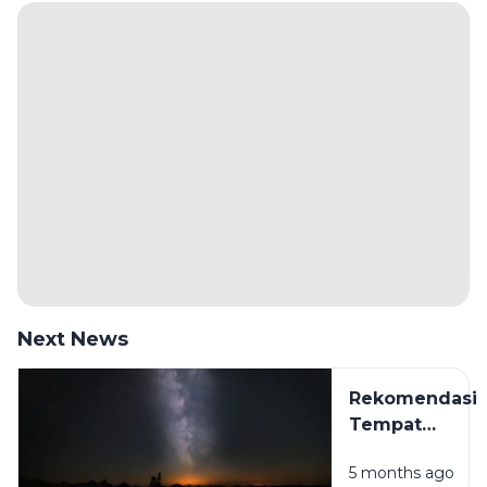
Next News
Rekomendasi
Tempat
Camping Hits
5 months ago
di Sampang