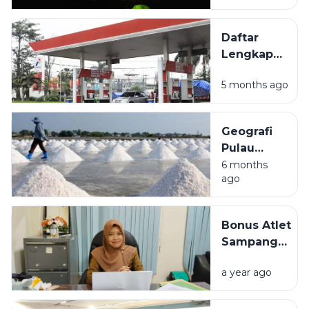
Madura
untuk
Daftar
Liburan Akhir
Lengkap
Pekan
Lokasi
5 months ago
SPBU di
Sampang
Madura
Geografi
dan
Pulau
Fasilitasnya
Madura:
6 months
ago
Mengulas
Kondisi
Alam dan
Bonus Atlet
Potensi
Sampang
Produksi
Tertunda,
Garam
a year ago
Disporabudpar
Nasional
Sebut
Anggaran