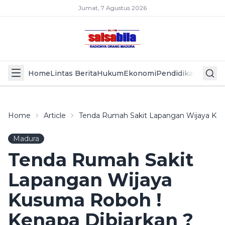
Jumat, 7 Agustus 2026
Home
Lintas Berita
Hukum
Ekonomi
Pendidikan
Politik
L
Home
Article
Tenda Rumah Sakit Lapangan Wijaya Kus
Madura
Tenda Rumah Sakit
Lapangan Wijaya
Kusuma Roboh !
Kenapa Dibiarkan ?