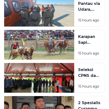
Pantau via
Sawah: Itu
Udara,
Dekat SD
Basarnas
15 hours ago
Tak
Temukan
Bangkai
Karapan
KM
Sapi
Mutiara
Kabupaten
Sentosa 2
15 hours ago
Sampang
di Perairan
2026 Akan
Sumenep
Dihelat di
Seleksi
Lapangan
CPNS dan
Prio
PPPK di
15 hours ago
Sampang
Masih
Buram,
2 Spesialis
BKPSDM:
Curanmor