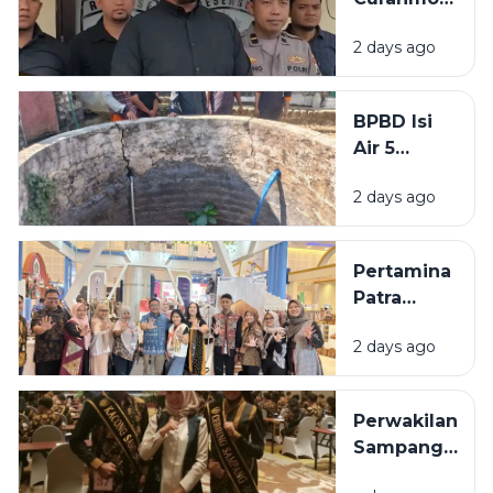
Tunggu
di
Keputusan
2 days ago
Bangkalan
Pusat
Diringkus
Polisi,
BPBD Isi
Beraksi di
Air 5
11 TKP
Sumur
2 days ago
Warga
Sumenep
yang
Pertamina
Kering
Patra
Niaga
2 days ago
Bawa 5
UMKM
Binaan
Perwakilan
Tampil di
Sampang
Surabaya
Ditargetkan
Great Expo