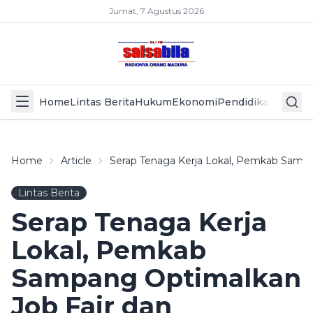
Jumat, 7 Agustus 2026
Home
Lintas Berita
Hukum
Ekonomi
Pendidikan
Politik
L
Home
Article
Serap Tenaga Kerja Lokal, Pemkab Sampa
Lintas Berita
Serap Tenaga Kerja
Lokal, Pemkab
Sampang Optimalkan
Job Fair dan