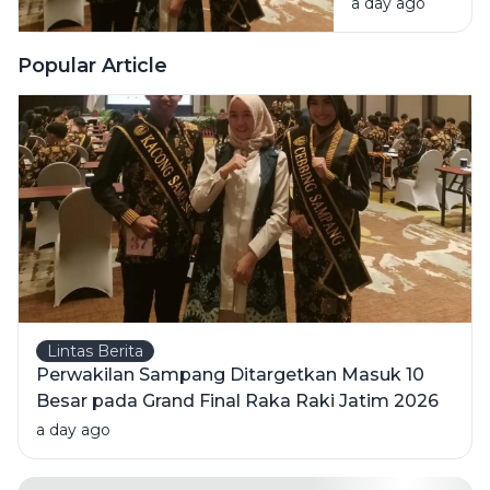
a day ago
Masuk 10
2026
Besar pada
Grand Final
Popular Article
Raka Raki
Jatim 2026
Lintas Berita
Perwakilan Sampang Ditargetkan Masuk 10
Besar pada Grand Final Raka Raki Jatim 2026
a day ago