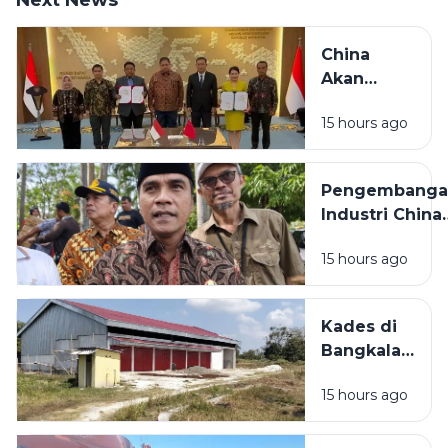
Next News
China
Akan
Bangun
15 hours ago
Pabrik
Industri
Padat
Pengembanga
Karya di
Industri China
Madura
Bakal
15 hours ago
Dilaksanakan d
Bangkalan,
Bupati: Akan
Kades di
Menyerap
Bangkalan
Ribuan Pekerj
Bantah
Lokal
15 hours ago
KDMP
Dibangun
di Tengah