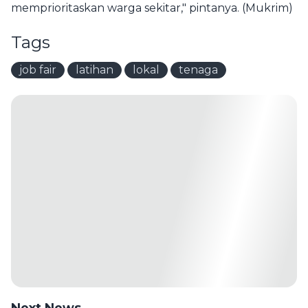
memprioritaskan warga sekitar," pintanya. (Mukrim)
Tags
job fair
latihan
lokal
tenaga