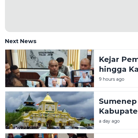
Next News
Kejar Pe
hingga Ka
Polisi: K
9 hours ago
pindah
Sumenep 
Kabupate
Akademik
a day ago