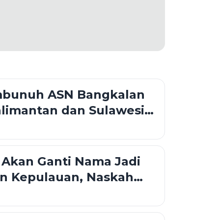
mbunuh ASN Bangkalan
limantan dan Sulawesi,
emungkinan Pindah-
Akan Ganti Nama Jadi
n Kepulauan, Naskah
 Mulai Disusun