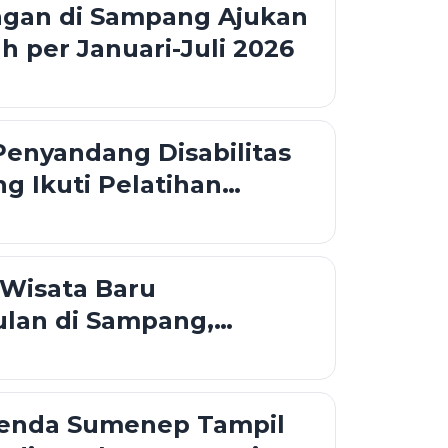
ngan di Sampang Ajukan
ah per Januari-Juli 2026
enyandang Disabilitas
g Ikuti Pelatihan
r'an Isyarat
 Wisata Baru
lan di Sampang,
enjot Perizinan dan
ktur
nda Sumenep Tampil