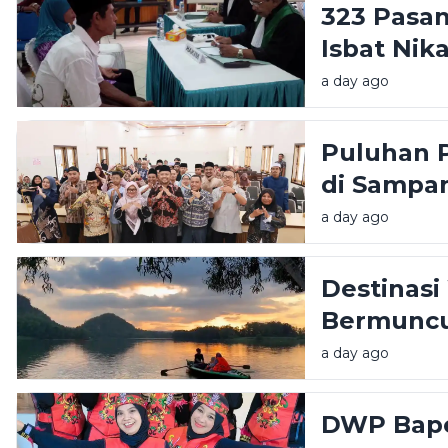
323 Pasa
Isbat Nik
a day ago
Puluhan P
di Sampan
Mushaf Qu
a day ago
Destinasi
Bermuncu
Pemkab G
a day ago
Infrastru
DWP Bape