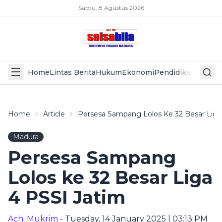
Sabtu, 8 Agustus 2026
Home
Lintas Berita
Hukum
Ekonomi
Pendidikan
Politik
L
Home
Article
Persesa Sampang Lolos Ke 32 Besar Liga
Madura
Persesa Sampang
Lolos ke 32 Besar Liga
4 PSSI Jatim
Ach. Mukrim
- Tuesday, 14 January 2025 | 03:13 PM