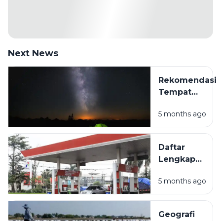
Next News
Rekomendasi
Tempat
Camping Hits
5 months ago
di Sampang
Madura
untuk
Daftar
Liburan Akhir
Lengkap
Pekan
Lokasi
5 months ago
SPBU di
Sampang
Madura
Geografi
dan