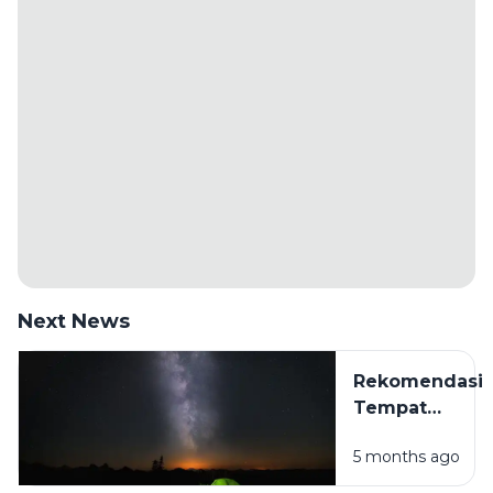
Next News
Rekomendasi
Tempat
Camping Hits
5 months ago
di Sampang
Madura