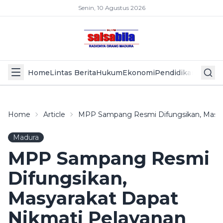
Senin, 10 Agustus 2026
Home
Lintas Berita
Hukum
Ekonomi
Pendidikan
Politik
L
Home
Article
MPP Sampang Resmi Difungsikan, Masyar
Madura
MPP Sampang Resmi
Difungsikan,
Masyarakat Dapat
Nikmati Pelayanan