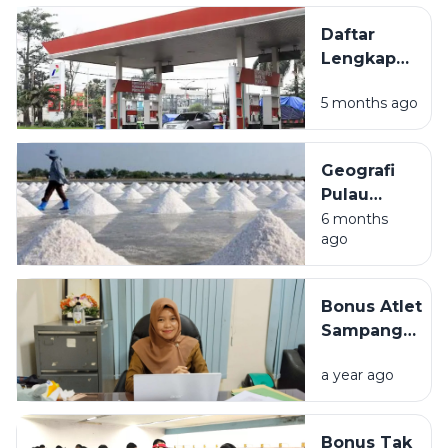
untuk
Daftar
Liburan Akhir
Lengkap
Pekan
Lokasi
5 months ago
SPBU di
Sampang
Madura
Geografi
dan
Pulau
Fasilitasnya
Madura:
6 months
ago
Mengulas
Kondisi
Alam dan
Bonus Atlet
Potensi
Sampang
Produksi
Tertunda,
Garam
a year ago
Disporabudpar
Nasional
Sebut
Anggaran
Bonus Tak