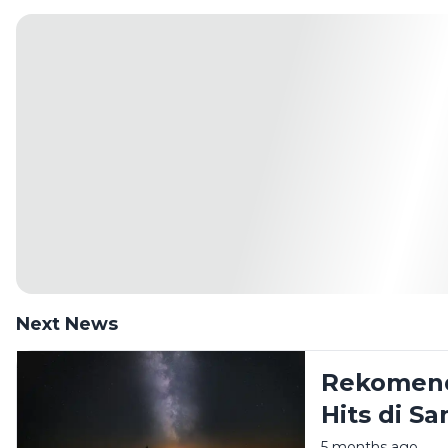
Next News
Rekomend
Hits di 
Liburan A
5 months ago