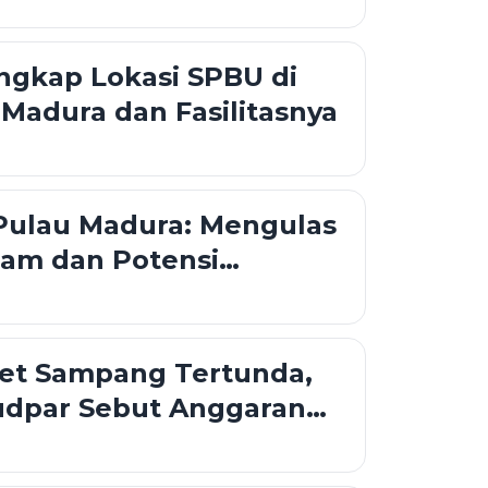
ngkap Lokasi SPBU di
adura dan Fasilitasnya
Pulau Madura: Mengulas
lam dan Potensi
Garam Nasional
let Sampang Tertunda,
udpar Sebut Anggaran
k Mencukupi