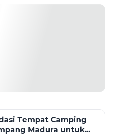
asi Tempat Camping
Sampang Madura untuk
khir Pekan