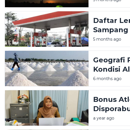
Daftar Le
Sampang M
5 months ago
Geografi 
Kondisi A
Produksi 
6 months ago
Bonus At
Disporab
Hibah Ta
a year ago