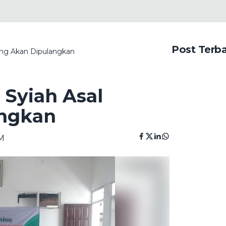
Post Terb
ang Akan Dipulangkan
 Syiah Asal
ngkan
PM