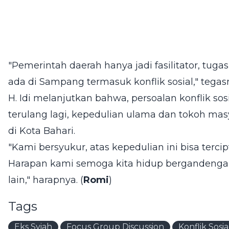
"Pemerintah daerah hanya jadi fasilitator, tu
ada di Sampang termasuk konflik sosial," tegas
H. Idi melanjutkan bahwa, persoalan konflik s
terulang lagi, kepedulian ulama dan tokoh ma
di Kota Bahari.
"Kami bersyukur, atas kepedulian ini bisa terc
Harapan kami semoga kita hidup bergandenga
lain," harapnya. (
Romi
)
Tags
Eks Syiah
Focus Group Discussion
Konflik Sosia