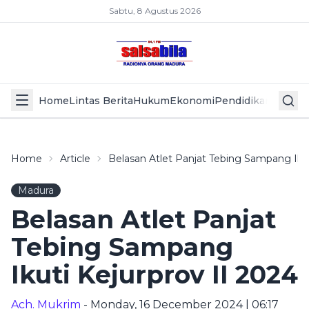
Sabtu, 8 Agustus 2026
Home
Lintas Berita
Hukum
Ekonomi
Pendidikan
Politik
L
Home
Article
Belasan Atlet Panjat Tebing Sampang Ikut
Madura
Belasan Atlet Panjat
Tebing Sampang
Ikuti Kejurprov II 2024
Ach. Mukrim
- Monday, 16 December 2024 | 06:17