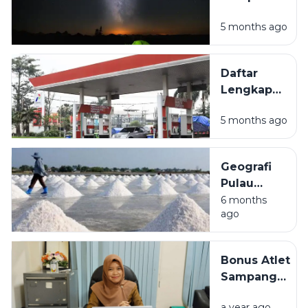
Camping Hits
5 months ago
di Sampang
Madura
untuk
Daftar
Liburan Akhir
Lengkap
Pekan
Lokasi
5 months ago
SPBU di
Sampang
Madura
Geografi
dan
Pulau
Fasilitasnya
Madura:
6 months
ago
Mengulas
Kondisi
Alam dan
Bonus Atlet
Potensi
Sampang
Produksi
Tertunda,
Garam
a year ago