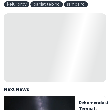
kejurprov
panjat tebing
sampang
Next News
Rekomendasi
Tempat