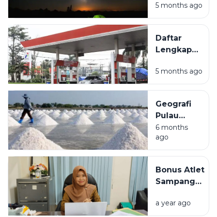
5 months ago
di Sampang
Madura
untuk
Daftar
Liburan Akhir
Lengkap
Pekan
Lokasi
5 months ago
SPBU di
Sampang
Madura
Geografi
dan
Pulau
Fasilitasnya
Madura:
6 months
ago
Mengulas
Kondisi
Alam dan
Bonus Atlet
Potensi
Sampang
Produksi
Tertunda,
Garam
a year ago
Disporabudpar
Nasional
Sebut