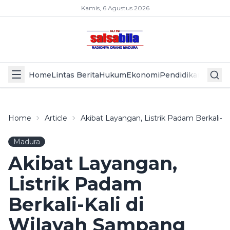
Kamis, 6 Agustus 2026
Home
Lintas Berita
Hukum
Ekonomi
Pendidikan
Politik
L
Home
Article
Akibat Layangan, Listrik Padam Berkali-K
Madura
Akibat Layangan,
Listrik Padam
Berkali-Kali di
Wilayah Sampang