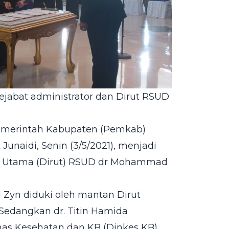
jabat administrator dan Dirut RSUD
 Pemerintah Kabupaten (Pemkab)
unaidi, Senin (3/5/2021), menjadi
ktur Utama (Dirut) RSUD dr Mohammad
 Zyn diduki oleh mantan Dirut
Sedangkan dr. Titin Hamida
nas Kesehatan dan KB (Dinkes KB)