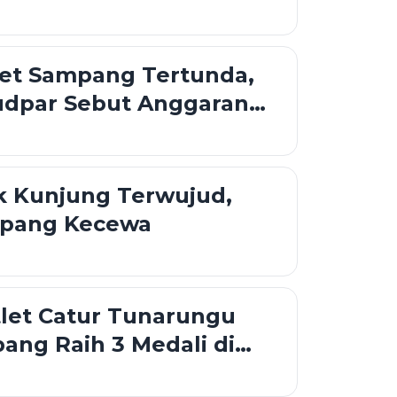
Garam Nasional
let Sampang Tertunda,
udpar Sebut Anggaran
k Mencukupi
k Kunjung Terwujud,
mpang Kecewa
tlet Catur Tunarungu
ang Raih 3 Medali di
 Games 2025