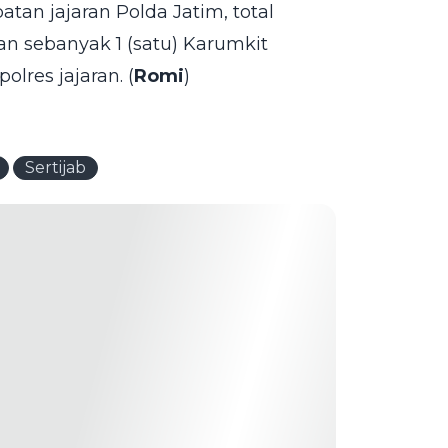
atan jajaran Polda Jatim, total
n sebanyak 1 (satu) Karumkit
lres jajaran. (
Romi
)
Sertijab