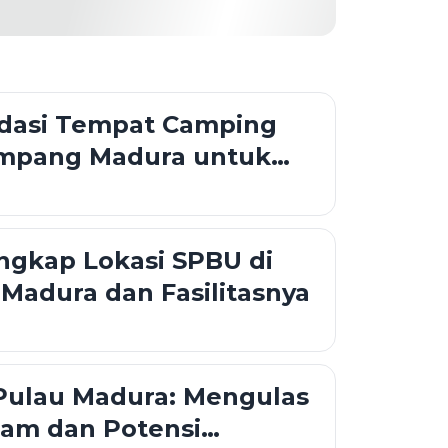
asi Tempat Camping
Sampang Madura untuk
khir Pekan
ngkap Lokasi SPBU di
adura dan Fasilitasnya
Pulau Madura: Mengulas
lam dan Potensi