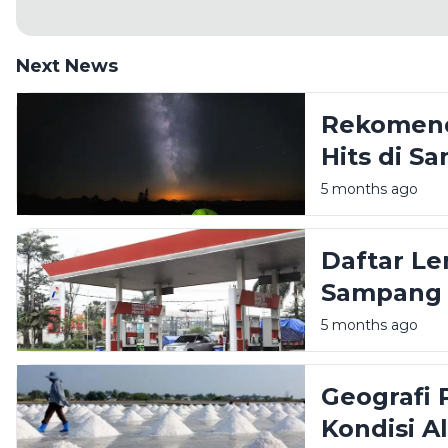
Next News
Rekomend
Hits di 
Liburan A
5 months ago
Daftar Le
Sampang M
5 months ago
Geografi 
Kondisi A