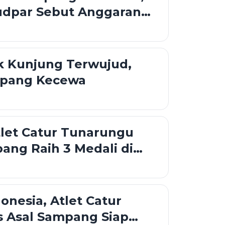
udpar Sebut Anggaran
k Mencukupi
k Kunjung Terwujud,
mpang Kecewa
tlet Catur Tunarungu
ang Raih 3 Medali di
 Games 2025
donesia, Atlet Catur
as Asal Sampang Siap