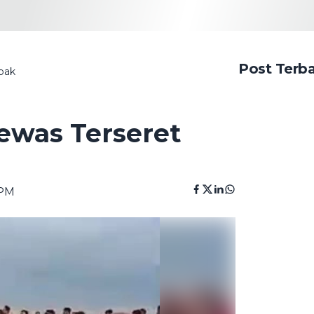
Post Terb
bak
ewas Terseret
 PM