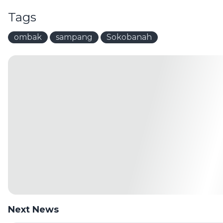
Tags
ombak
sampang
Sokobanah
Next News