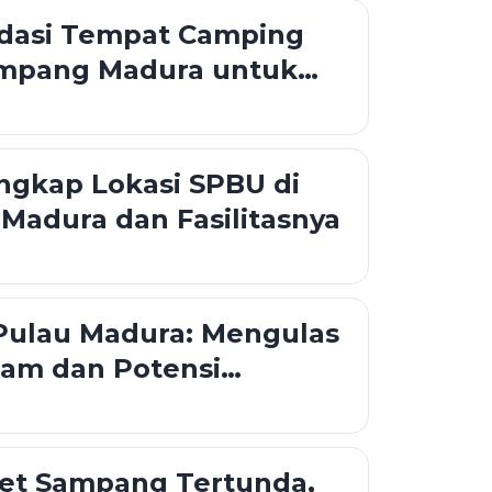
asi Tempat Camping
Sampang Madura untuk
khir Pekan
ngkap Lokasi SPBU di
adura dan Fasilitasnya
Pulau Madura: Mengulas
lam dan Potensi
Garam Nasional
let Sampang Tertunda,