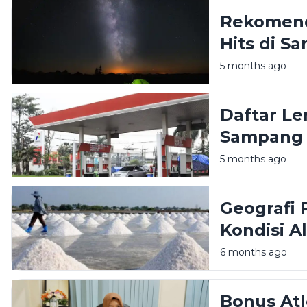
Rekomend
Hits di 
Liburan A
5 months ago
Daftar Le
Sampang M
5 months ago
Geografi 
Kondisi A
Produksi 
6 months ago
Bonus At