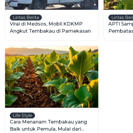
Lintas Berita
Lintas Ber
Viral di Medsos, Mobil KDKMP
APTI Samp
Angkut Tembakau di Pamekasan
Pembatasa
Kemasan 
Life Style
Cara Menanam Tembakau yang
Baik untuk Pemula, Mulai dari