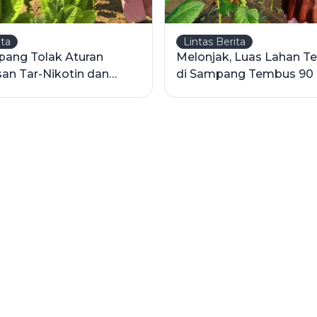
ita
Lintas Berita
ang Tolak Aturan
Melonjak, Luas Lahan 
n Tar-Nikotin dan
di Sampang Tembus 90 
Polos
Hektare