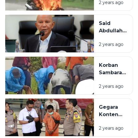
2 years ago
Ancam dan
Bakar Motor
Guru
Said
Abdullah
Bantah
2 years ago
Tudingan
Money
Politik di
Korban
Pilkada
Sambaran
Sumenep
Petir di
2 years ago
Sumenep
Bertambah
Gegara
Konten
Tiktok,
2 years ago
Suami di
Sumenep