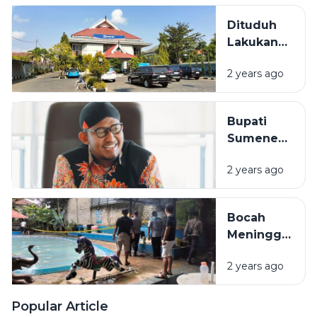
Aniaya
Dituduh
Istri
Lakukan
Hingga
Penipuan,
Tewas
2 years ago
Begini
Penjelasan
BRI
Bupati
Cabang
Sumenep
Sumenep
Larang
2 years ago
ASN Libur
Tahun
Baru
Bocah
Meninggal
Saat
2 years ago
Mandi di
Kolam
Renang
Popular Article