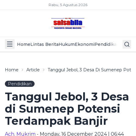
Rabu, 5 Agustus 2026
Home
Lintas Berita
Hukum
Ekonomi
Pendidikan
Politik
L
Home
Article
Tanggul Jebol, 3 Desa Di Sumenep Poten
Pendidikan
Tanggul Jebol, 3 Desa
di Sumenep Potensi
Terdampak Banjir
Ach. Mukrim
- Monday, 16 December 2024 | 06:44