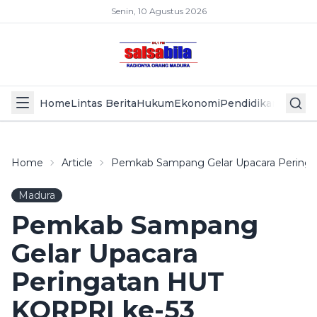
Senin, 10 Agustus 2026
Home
Lintas Berita
Hukum
Ekonomi
Pendidikan
Politik
L
Home
Article
Pemkab Sampang Gelar Upacara Pering
Madura
Pemkab Sampang
Gelar Upacara
Peringatan HUT
KORPRI ke-53