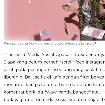
Kenapa Orang Suka Pamer di Sosial Media
( Istimewa/)
"Pamer" di Media Sosial: Apakah Itu Sebenarny
Siapa yang belum pernah "scroll" feed Instagr
jatuh pada postingan seseorang yang seolah‑o
liburan di Bali, selfie di kafe dengan filter ber
menampilkan pakaian terbaru dari brand ternam
komentar berkilau "Waw, cantik banget!" atau "
budaya pamer di media sosial sudah menjadi ba