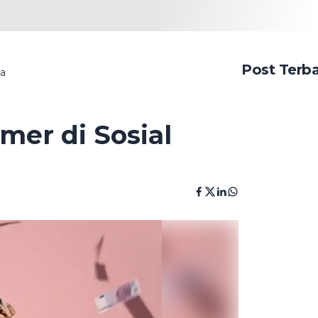
Post Terb
ia
er di Sosial