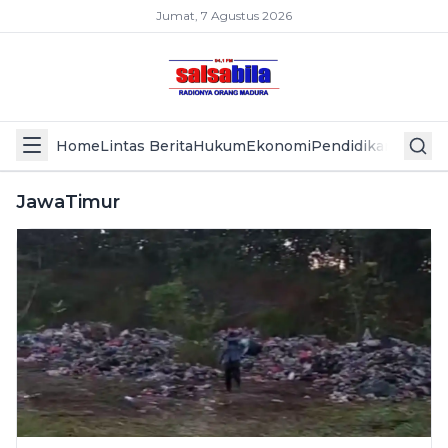
Jumat, 7 Agustus 2026
Home
Lintas Berita
Hukum
Ekonomi
Pendidikan
Politik
L
JawaTimur