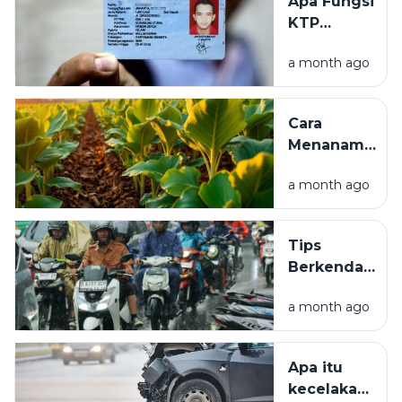
Apa Fungsi
Kali:
KTP
Syarat,
Elektronik (e-
Prosedur,
a month ago
KTP)? Ini
dan Biaya
Pengertian,
Manfaat, dan
Cara
Kegunaannya
Menanam
Tembakau
a month ago
yang Baik
untuk
Pemula,
Tips
Mulai dari
Berkendara
Pembibitan
Aman Saat
hingga
a month ago
Hujan.
Panen
Apa itu
kecelakaan