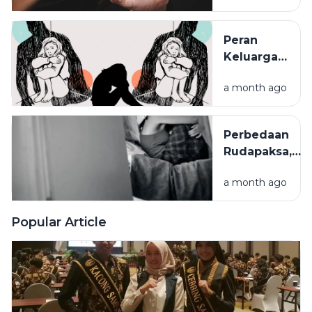
Mencegah
pada
Risiko
Anak:
Kejahatan
Peran
Trauma
Digital
Keluarga
yang Perlu
dalam
Dipahami
a month ago
Melindungi
Anak dari
Kekerasan
Perbedaan
Seksual
Rudapaksa,
Persetubuhan,
a month ago
dan
Pencabulan
Menurut
Popular Article
Hukum
Indonesia