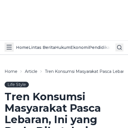
Home
Lintas Berita
Hukum
Ekonomi
Pendidikan
Politik
L
Home
Article
Tren Konsumsi Masyarakat Pasca Lebaran,
Life Style
Tren Konsumsi
Masyarakat Pasca
Lebaran, Ini yang