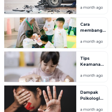
lalu lintas?
a month ago
Penyebab
dan jenis-
jenisnya.
Cara
membangun
komunikasi
a month ago
antara orang
tua dan
anak
Tips
Keamanan
Anak di
a month ago
Media
Sosial:
Panduan
Dampak
bagi
Psikologis
Orang Tua
Kekerasan
untuk
a month ago
Seksual