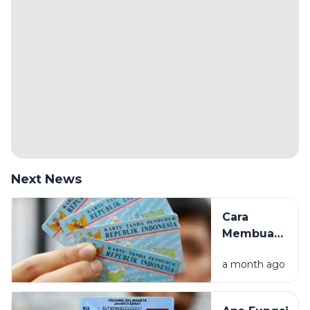
Next News
Cara
Membuat
KTP
a month ago
Elektronik
(e-KTP)
Pertama