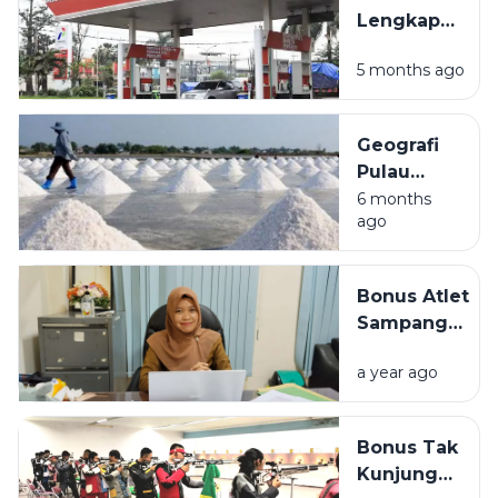
Liburan Akhir
Lengkap
Pekan
Lokasi
5 months ago
SPBU di
Sampang
Madura
Geografi
dan
Pulau
Fasilitasnya
Madura:
6 months
ago
Mengulas
Kondisi
Alam dan
Bonus Atlet
Potensi
Sampang
Produksi
Tertunda,
Garam
a year ago
Disporabudpar
Nasional
Sebut
Anggaran
Bonus Tak
Hibah Tak
Kunjung
Mencukupi