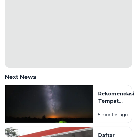
Next News
Rekomendasi
Tempat
Camping Hits
5 months ago
di Sampang
Madura
untuk
Daftar