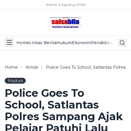
Kamis, 6 Agustus 2026
Home
Lintas Berita
Hukum
Ekonomi
Pendidikan
Politik
L
Home
Article
Police Goes To School, Satlantas Polres S
Madura
Police Goes To
School, Satlantas
Polres Sampang Ajak
Pelajar Patuhi Lalu