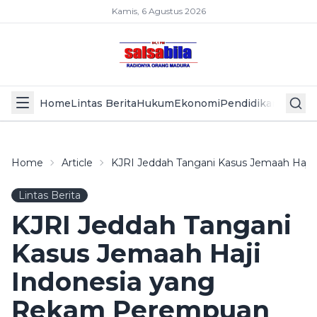
Kamis, 6 Agustus 2026
Home
Lintas Berita
Hukum
Ekonomi
Pendidikan
Politik
L
Home
Article
KJRI Jeddah Tangani Kasus Jemaah Haji
Lintas Berita
KJRI Jeddah Tangani
Kasus Jemaah Haji
Indonesia yang
Rekam Perempuan