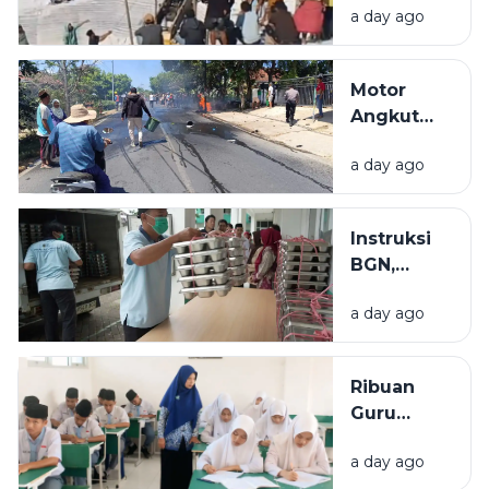
Jalan Rp 3,7
a day ago
Galian C di
Miliar.
Pamekasan,
Sopir
Motor
Selamat
Angkut
Jeriken
a day ago
BBM
Terbakar
Usai Tabrak
Instruksi
Pikap di
BGN,
Pamekasan,
Dapur
1 Orang
a day ago
MBG Tidak
Meninggal
Boleh
Pakai LPG
Ribuan
3 Kg dan
Guru
Minyakita
Madrasah
a day ago
di