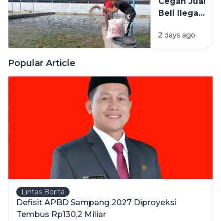
Cegah Jual
Sampang
Beli Ilegal,
Kesulitan Cari
Diskan
Vendor
2 days ago
Sampang
Pantau
Ketat
Popular Article
Penyaluran
Bantuan
Pakan Lele
Lintas Berita
Defisit APBD Sampang 2027 Diproyeksi
Tembus Rp130,2 Miliar