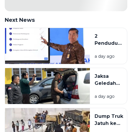
Next News
2
Penduduk
Tertua di
a day ago
Indonesia
Berasal
dari
Jaksa
Bangkalan
Geledah
dan
Kantor
Pamekasan
a day ago
PUPR
Pamekasan,
Diduga
Dump Truk
Terkait
Jatuh ke
Proyek
Lubang