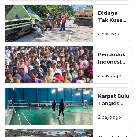
Sampang
Belum
Diduga
Kantongi
Tak Kuasai
Sertifikat
Medan,
Pendidik
a day ago
Truk Asal
Surabaya
Masuk
Penduduk
Selokan di
Indonesia
Sampang
Tembus
2 days ago
290 Juta,
Naik 1,4
Juta Jiwa
Karpet Bulu
Tangkis
Rp208 Juta
2 days ago
Belum
Terpasang,
Disporabudpar