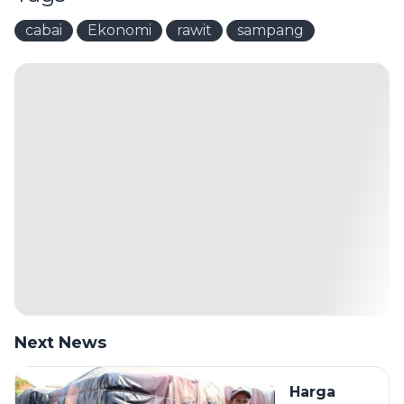
cabai
Ekonomi
rawit
sampang
Next News
Harga