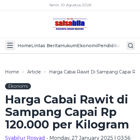
Senin, 10 Agustus 2026
Home
Lintas Berita
Hukum
Ekonomi
Pendidikan
Politik
L
Home
Article
Harga Cabai Rawit Di Sampang Capai Rp 
Ekonomi
Harga Cabai Rawit di
Sampang Capai Rp
120.000 per Kilogram
Syabilur Rosyad
- Monday, 27 January 2025 | 03:56