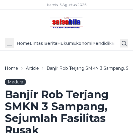
Kamis, 6 Agustus 2026
Home
Lintas Berita
Hukum
Ekonomi
Pendidikan
Politik
L
Home
Article
Banjir Rob Terjang SMKN 3 Sampang, Seju
Madura
Banjir Rob Terjang
SMKN 3 Sampang,
Sejumlah Fasilitas
Rusak