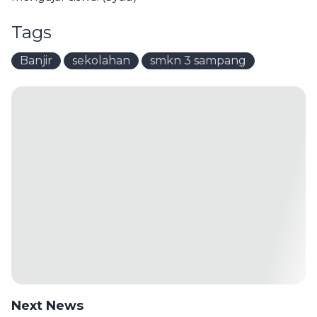
Tags
Banjir
sekolahan
smkn 3 sampang
Next News