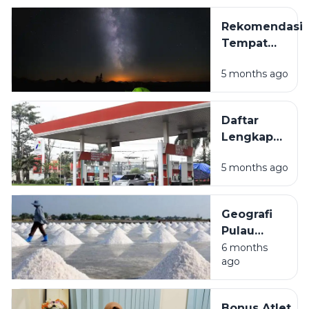
Rekomendasi
Tempat
Camping Hits
5 months ago
di Sampang
Madura
untuk
Daftar
Liburan Akhir
Lengkap
Pekan
Lokasi
5 months ago
SPBU di
Sampang
Madura
Geografi
dan
Pulau
Fasilitasnya
Madura:
6 months
ago
Mengulas
Kondisi
Alam dan
Bonus Atlet