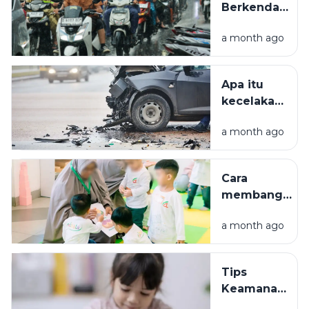
Berkendara
Pembibitan
Aman Saat
hingga
a month ago
Hujan.
Panen
Apa itu
kecelakaan
lalu lintas?
a month ago
Penyebab
dan jenis-
jenisnya.
Cara
membangun
komunikasi
a month ago
antara orang
tua dan
anak
Tips
Keamanan
Anak di