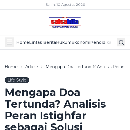
Senin, 10 Agustus 2026
Home
Lintas Berita
Hukum
Ekonomi
Pendidikan
Politik
L
Home
Article
Mengapa Doa Tertunda? Analisis Peran Ist
Life Style
Mengapa Doa
Tertunda? Analisis
Peran Istighfar
sebagai Solusi