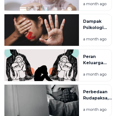
a month ago
Media
Sosial:
Panduan
Dampak
bagi
Psikologis
Orang Tua
Kekerasan
untuk
a month ago
Seksual
Mencegah
pada
Risiko
Anak:
Kejahatan
Peran
Trauma
Digital
Keluarga
yang Perlu
dalam
Dipahami
a month ago
Melindungi
Anak dari
Kekerasan
Perbedaan
Seksual
Rudapaksa,
Persetubuhan,
a month ago
dan