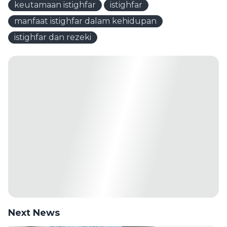
keutamaan istighfar
istighfar
manfaat istighfar dalam kehidupan
istighfar dan rezeki
Next News