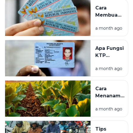
Cara
Membuat
KTP
a month ago
Elektronik
(e-KTP)
Pertama
Apa Fungsi
Kali:
KTP
Syarat,
Elektronik (e-
Prosedur,
a month ago
KTP)? Ini
dan Biaya
Pengertian,
Manfaat, dan
Cara
Kegunaannya
Menanam
Tembakau
a month ago
yang Baik
untuk
Pemula,
Tips
Mulai dari