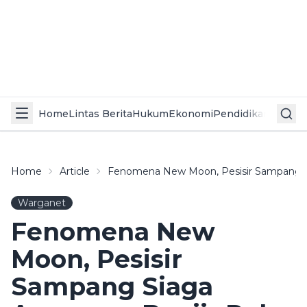
Home
Lintas Berita
Hukum
Ekonomi
Pendidikan
Politik
L
Home
Article
Fenomena New Moon, Pesisir Sampang S
Warganet
Fenomena New
Moon, Pesisir
Sampang Siaga