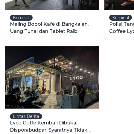
Kriminal
Kriminal
Maling Bobol Kafe di Bangkalan,
Polisi Ta
Uang Tunai dan Tablet Raib
Coffee Ly
12 TKP
Lintas Berita
Lyco Coffe Kembali Dibuka,
Disporabudpar: Syaratnya Tidak