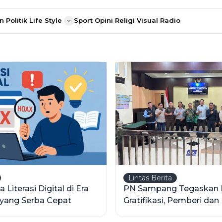
n
Politik
Life Style
Sport
Opini
Religi
Visual Radio
Lintas Berita
 Literasi Digital di Era
PN Sampang Tegaskan 
 yang Serba Cepat
Gratifikasi, Pemberi da
Terancam Sanksi Pidana