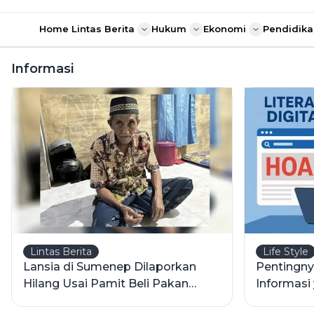
Home
Lintas Berita
Hukum
Ekonomi
Pendidika
Informasi
Lintas Berita
Life Style
Lansia di Sumenep Dilaporkan
Pentingnya
Hilang Usai Pamit Beli Pakan
Informasi
Ayam