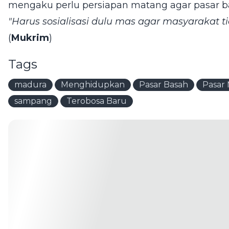
mengaku perlu persiapan matang agar pasar bas
"Harus sosialisasi dulu mas agar masyarakat ti
(
Mukrim
)
Tags
madura
Menghidupkan
Pasar Basah
Pasar 
sampang
Terobosa Baru