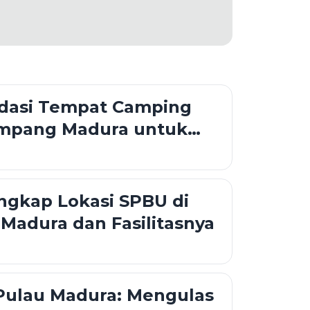
asi Tempat Camping
Sampang Madura untuk
khir Pekan
ngkap Lokasi SPBU di
adura dan Fasilitasnya
Pulau Madura: Mengulas