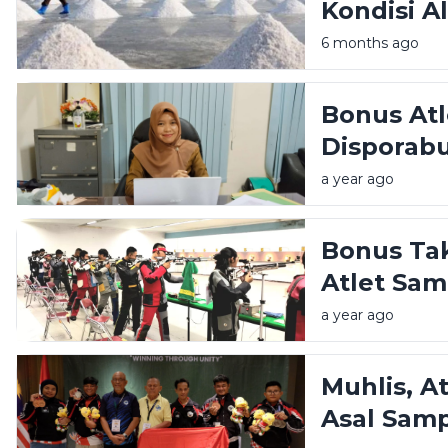
Kondisi A
Produksi 
6 months ago
Bonus At
Disporab
Hibah Ta
a year ago
Bonus Ta
Atlet Sa
a year ago
Muhlis, A
Asal Samp