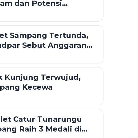
lam dan Potensi
Garam Nasional
let Sampang Tertunda,
udpar Sebut Anggaran
k Mencukupi
k Kunjung Terwujud,
mpang Kecewa
tlet Catur Tunarungu
ang Raih 3 Medali di