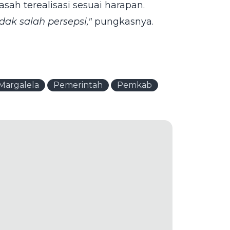
ah terealisasi sesuai harapan.
dak salah persepsi,"
pungkasnya.
Margalela
Pemerintah
Pemkab