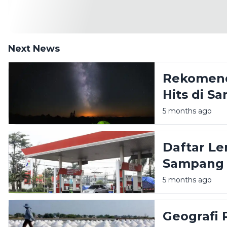
Next News
Rekomend
Hits di 
Liburan A
5 months ago
Daftar Le
Sampang M
5 months ago
Geografi 