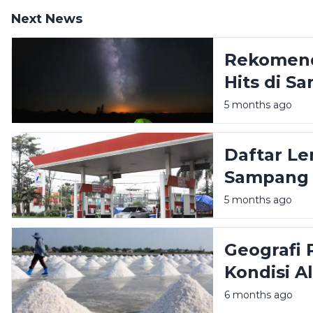
Next News
Rekomend
Hits di 
Liburan A
5 months ago
Daftar Le
Sampang M
5 months ago
Geografi 
Kondisi A
Produksi 
6 months ago