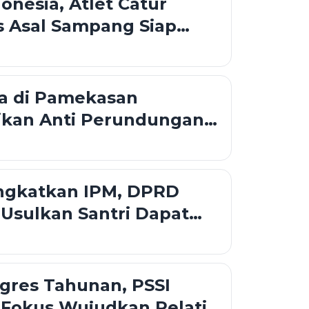
donesia, Atlet Catur
as Asal Sampang Siap
i SEA Deaf Games 2025
a di Pamekasan
sikan Anti Perundungan
h
ingkatkan IPM, DPRD
Usulkan Santri Dapat
setaraan
gres Tahunan, PSSI
Fokus Wujudkan Pelatih