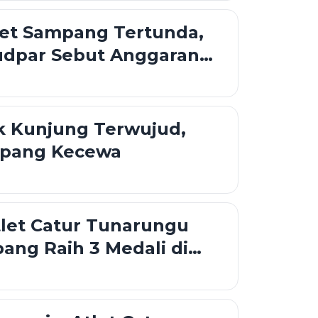
let Sampang Tertunda,
udpar Sebut Anggaran
k Mencukupi
k Kunjung Terwujud,
mpang Kecewa
tlet Catur Tunarungu
ang Raih 3 Medali di
 Games 2025