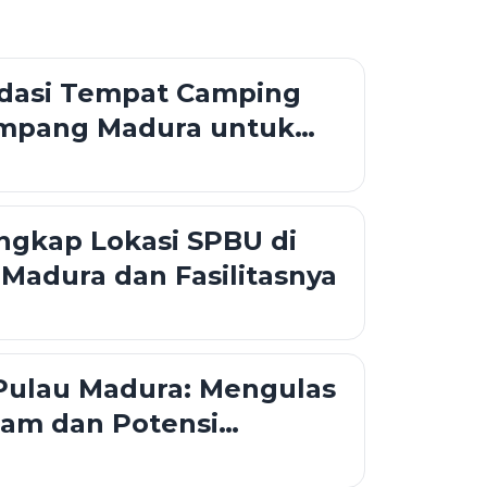
asi Tempat Camping
Sampang Madura untuk
khir Pekan
ngkap Lokasi SPBU di
adura dan Fasilitasnya
Pulau Madura: Mengulas
lam dan Potensi
Garam Nasional