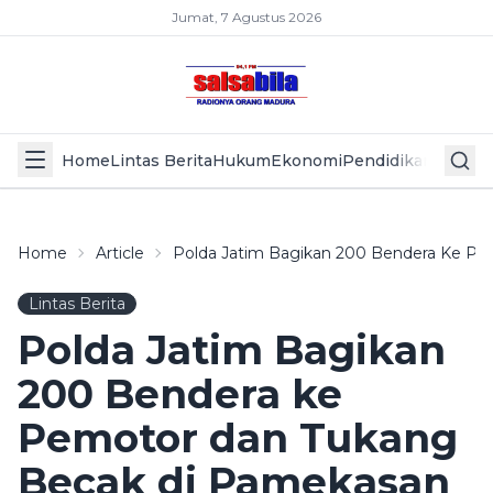
Jumat, 7 Agustus 2026
Home
Lintas Berita
Hukum
Ekonomi
Pendidikan
Politik
L
Home
Article
Polda Jatim Bagikan 200 Bendera Ke P
Lintas Berita
Polda Jatim Bagikan
200 Bendera ke
Pemotor dan Tukang
Becak di Pamekasan