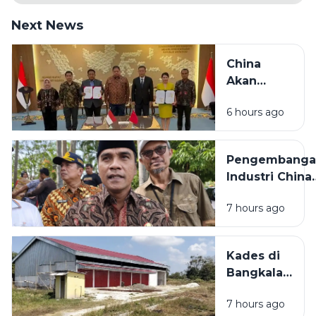
Next News
China
Akan
Bangun
6 hours ago
Pabrik
Industri
Padat
Pengembanga
Karya di
Industri China
Madura
Bakal
7 hours ago
Dilaksanakan d
Bangkalan,
Bupati: Akan
Kades di
Menyerap
Bangkalan
Ribuan Pekerj
Bantah
Lokal
7 hours ago
KDMP