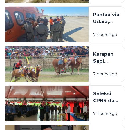
Dibangun
di Tengah
Pantau via
Sawah: Itu
Udara,
Dekat SD
Basarnas
7 hours ago
Tak
Temukan
Bangkai
Karapan
KM
Sapi
Mutiara
Kabupaten
Sentosa 2
7 hours ago
Sampang
di Perairan
2026 Akan
Sumenep
Dihelat di
Seleksi
Lapangan
CPNS dan
Prio
PPPK di
7 hours ago
Sampang
Masih
Buram,