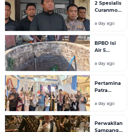
2 Spesialis
BKPSDM:
Curanmor
Tunggu
di
Keputusan
a day ago
Bangkalan
Pusat
Diringkus
Polisi,
BPBD Isi
Beraksi di
Air 5
11 TKP
Sumur
a day ago
Warga
Sumenep
yang
Pertamina
Kering
Patra
Niaga
a day ago
Bawa 5
UMKM
Binaan
Perwakilan
Tampil di
Sampang