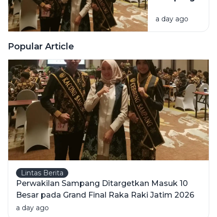
Surabaya
Ditargetkan
Great Expo
a day ago
Masuk 10
2026
Besar pada
Grand Final
Popular Article
Raka Raki
Jatim 2026
Lintas Berita
Perwakilan Sampang Ditargetkan Masuk 10
Besar pada Grand Final Raka Raki Jatim 2026
a day ago