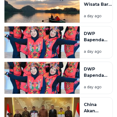
Mushaf
Wisata Baru
Qur'an
Bermunculan
Isyarat
a day ago
di Sampang,
Pemkab
Genjot
DWP
Perizinan
Bapenda
dan
Sumenep
Infrastruktur
a day ago
Tampil
Semangat
di Lomba
DWP
Menyanyi
Bapenda
Lagu
Sumenep
Daerah
a day ago
Tampil
HUT RI ke-
Semangat
81
di Lomba
China
Menyanyi
Akan
Lagu