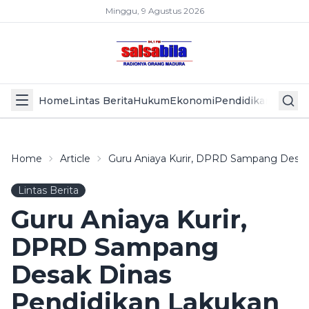
Minggu, 9 Agustus 2026
Home
Lintas Berita
Hukum
Ekonomi
Pendidikan
Politik
L
Home
Article
Guru Aniaya Kurir, DPRD Sampang Desak
Lintas Berita
Guru Aniaya Kurir,
DPRD Sampang
Desak Dinas
Pendidikan Lakukan