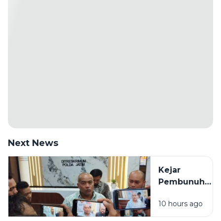
Next News
Kejar
Pembunuh
ASN
10 hours ago
Bangkalan
hingga