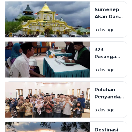
Kalimantan
Sumenep
dan Sulawesi,
Akan Ganti
Polisi:
Nama Jadi
Kemungkinan
a day ago
Kabupaten
Pindah-
Kepulauan,
pindah
Naskah
323
Akademik
Pasangan
Mulai
di
Disusun
a day ago
Sampang
Ajukan
Isbat
Puluhan
Nikah per
Penyandang
Januari-
Disabilitas
Juli 2026
a day ago
di Sampang
Ikuti
Pelatihan
Destinasi