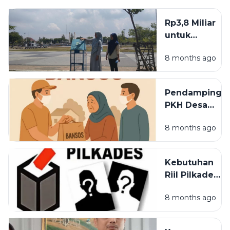
Rp3,8 Miliar
untuk
Anggaran
8 months ago
Kebersihan
Dinilai
Minim, DLH
Pendamping
Perkim
PKH Desa
Sampang:
Labuhan
Hanya
8 months ago
Bantah
Cukup
Instruksikan
Operasional
KPM Setor
Kebutuhan
Uang ke
Riil Pilkades
Ketua
Sampang
Kelompok
8 months ago
Diperkirakan
Rp27,8
Miliar, Per