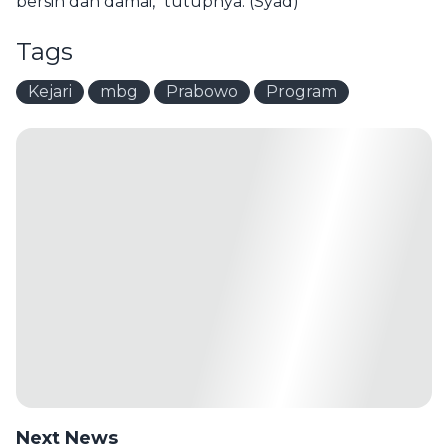
bersih dan damai," tutupnya. (Syad)
Tags
Kejari
mbg
Prabowo
Program
Next News