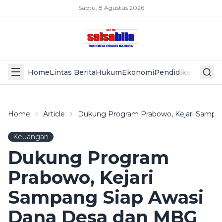
Sabtu, 8 Agustus 2026
Home
Lintas Berita
Hukum
Ekonomi
Pendidikan
Politik
L
Home
Article
Dukung Program Prabowo, Kejari Sampa
Keuangan
Dukung Program
Prabowo, Kejari
Sampang Siap Awasi
Dana Desa dan MBG