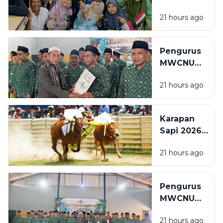
Mushaf Al-
Refund
21 hours ago
Qur'an
Tiket
Isyarat,
Penyandang
Pengurus
Disabilitas:
MWCNU
Saya
Pulau
Sekarang
21 hours ago
Mandangin
Bisa Baca
Dilantik,
Sedikit
Kiai Itqon:
Karapan
Perkuat
Sapi 2026
Organisasi
Diperketat,
dan
21 hours ago
Wajib NISK
Pelayanan
dan
Umat
Prioritaskan
Pengurus
Sapi Asli
MWCNU
Sampang
Pulau
21 hours ago
Mandangin