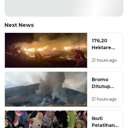
Next News
176,20
Hektare
Kawasan
21 hours ago
Bromo
Dilalap Api,
Penanganan
Bromo
Karhutla via
Ditutup
Darat dan
Akibat
Udara
21 hours ago
Kebakaran,
Wisatawan
Bisa Ajukan
Ikuti
Reschedule
Pelatihan
atau