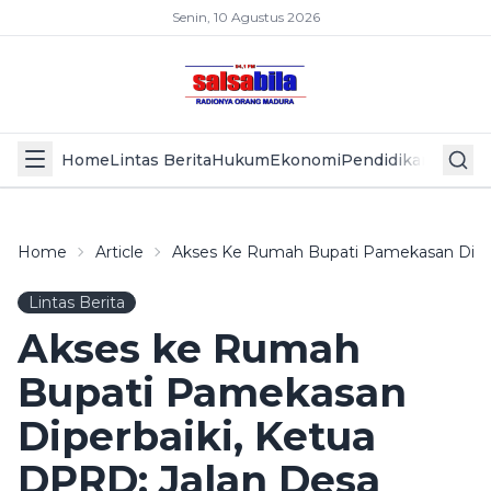
Senin, 10 Agustus 2026
Home
Lintas Berita
Hukum
Ekonomi
Pendidikan
Politik
L
Home
Article
Akses Ke Rumah Bupati Pamekasan Diper
Lintas Berita
Akses ke Rumah
Bupati Pamekasan
Diperbaiki, Ketua
DPRD: Jalan Desa