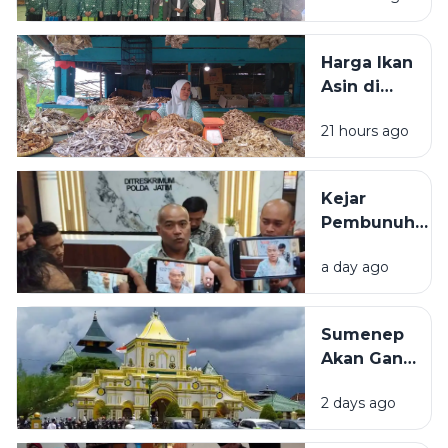
2026-2031
Resmi
Harga Ikan
Dilantik, Ini
Asin di
Susunan
Sampang
Lengkapnya
21 hours ago
Tembus
Rp80 Ribu
per
Kejar
Kilogram,
Pembunuh
Pembeli:
ASN
Lebih
a day ago
Bangkalan
Mahal dari
hingga
Ayam
Kalimantan
Sumenep
dan Sulawesi,
Akan Ganti
Polisi:
Nama Jadi
Kemungkinan
2 days ago
Kabupaten
Pindah-
Kepulauan,
pindah