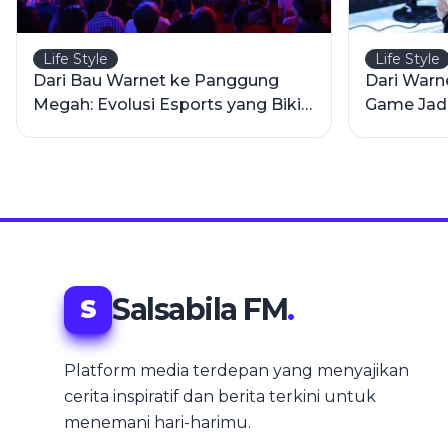
Life Style
Life Style
Dari Bau Warnet ke Panggung
Dari Warn
Megah: Evolusi Esports yang Bikin
Game Jadi 
Geleng-Geleng Kepala
Era Digita
Salsabila FM
.
S
Platform media terdepan yang menyajikan
cerita inspiratif dan berita terkini untuk
menemani hari-harimu.