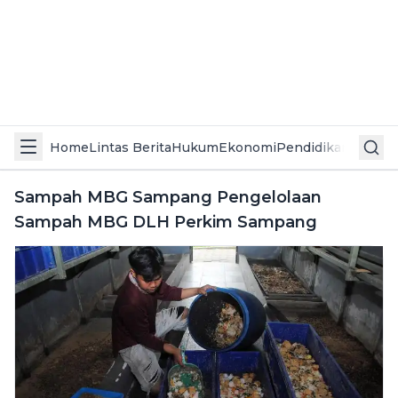
Home
Lintas Berita
Hukum
Ekonomi
Pendidikan
Politik
L
Sampah MBG Sampang Pengelolaan
Sampah MBG DLH Perkim Sampang