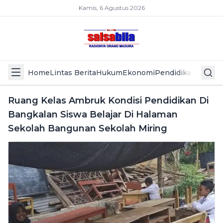
Kamis, 6 Agustus 2026
Home
Lintas Berita
Hukum
Ekonomi
Pendidikan
Politik
L
Ruang Kelas Ambruk Kondisi Pendidikan Di
Bangkalan Siswa Belajar Di Halaman
Sekolah Bangunan Sekolah Miring