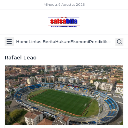
Minggu, 9 Agustus 2026
Home
Lintas Berita
Hukum
Ekonomi
Pendidikan
Politik
L
Rafael Leao