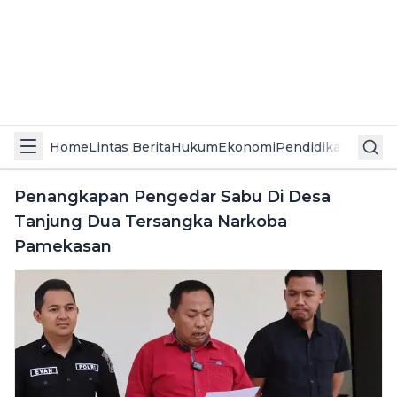
Home
Lintas Berita
Hukum
Ekonomi
Pendidikan
Politik
L
Penangkapan Pengedar Sabu Di Desa
Tanjung Dua Tersangka Narkoba
Pamekasan