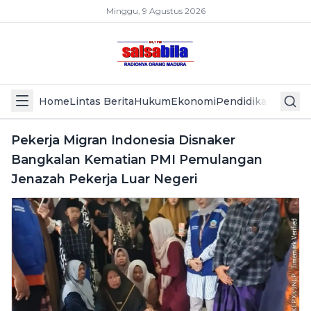
Minggu, 9 Agustus 2026
Home
Lintas Berita
Hukum
Ekonomi
Pendidikan
Politik
L
Pekerja Migran Indonesia Disnaker
Bangkalan Kematian PMI Pemulangan
Jenazah Pekerja Luar Negeri