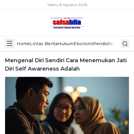
Sabtu, 8 Agustus 2026
Home
Lintas Berita
Hukum
Ekonomi
Pendidikan
Politik
L
Mengenal Diri Sendiri Cara Menemukan Jati
Diri Self Awareness Adalah