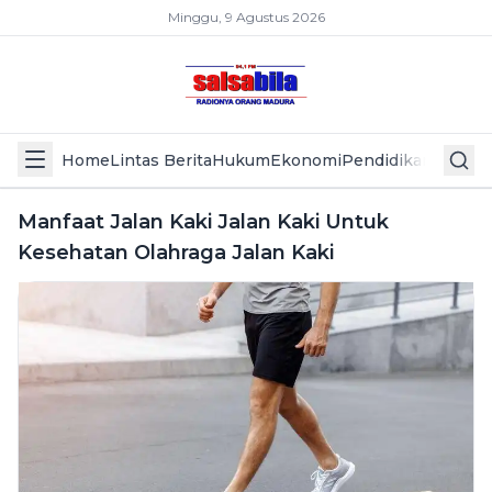
Minggu, 9 Agustus 2026
Home
Lintas Berita
Hukum
Ekonomi
Pendidikan
Politik
L
Manfaat Jalan Kaki Jalan Kaki Untuk
Kesehatan Olahraga Jalan Kaki