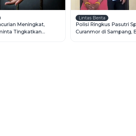
Lintas Berita
curian Meningkat,
Polisi Ringkus Pasutri Sp
inta Tingkatkan
Curanmor di Sampang, B
daan
11 TKP