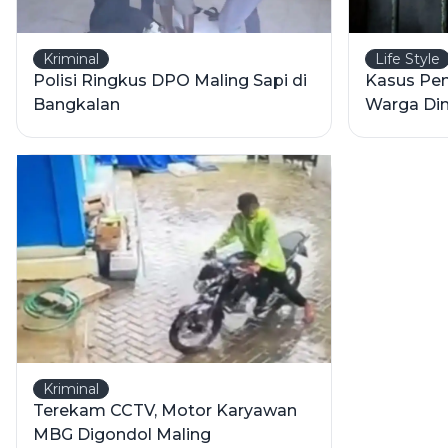
Kriminal
Life Style
Polisi Ringkus DPO Maling Sapi di
Kasus Pen
Bangkalan
Warga Dim
Kewaspa
Kriminal
Terekam CCTV, Motor Karyawan
MBG Digondol Maling