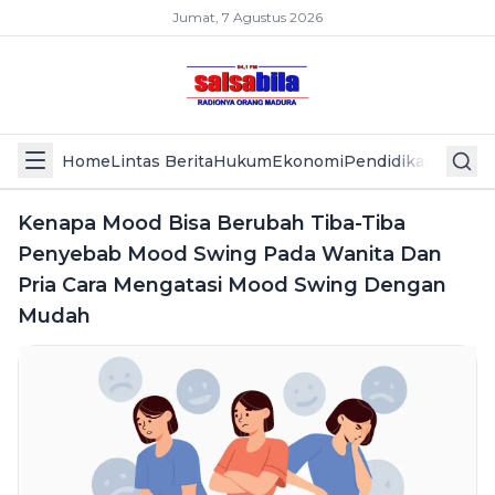
Jumat, 7 Agustus 2026
Home
Lintas Berita
Hukum
Ekonomi
Pendidikan
Politik
L
Kenapa Mood Bisa Berubah Tiba-Tiba
Penyebab Mood Swing Pada Wanita Dan
Pria Cara Mengatasi Mood Swing Dengan
Mudah