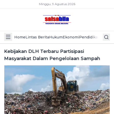
Minggu, 9 Agustus 2026
Home
Lintas Berita
Hukum
Ekonomi
Pendidikan
Politik
L
Kebijakan DLH Terbaru Partisipasi
Masyarakat Dalam Pengelolaan Sampah