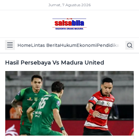
Jumat, 7 Agustus 2026
Home
Lintas Berita
Hukum
Ekonomi
Pendidikan
Politik
L
Hasil Persebaya Vs Madura United