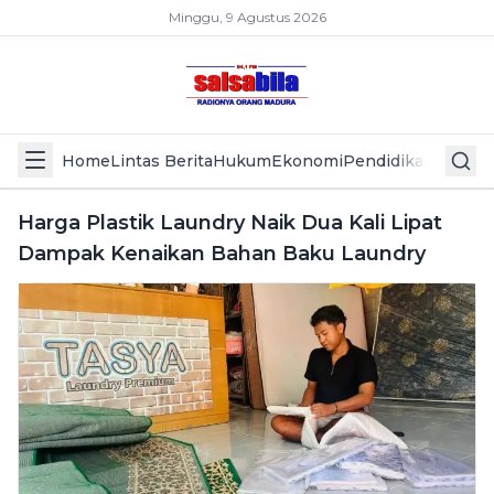
Minggu, 9 Agustus 2026
Home
Lintas Berita
Hukum
Ekonomi
Pendidikan
Politik
L
Harga Plastik Laundry Naik Dua Kali Lipat
Dampak Kenaikan Bahan Baku Laundry