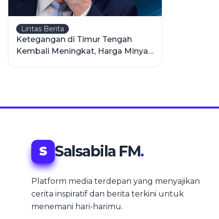
Lintas Berita
Ketegangan di Timur Tengah
Kembali Meningkat, Harga Minyak
Tembus US$100 per Barel
Salsabila FM
.
S
Platform media terdepan yang menyajikan
cerita inspiratif dan berita terkini untuk
menemani hari-harimu.