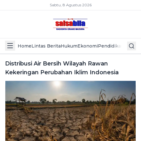
Sabtu, 8 Agustus 2026
Home
Lintas Berita
Hukum
Ekonomi
Pendidikan
Politik
L
Distribusi Air Bersih Wilayah Rawan
Kekeringan Perubahan Iklim Indonesia