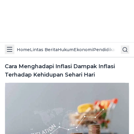
Home
Lintas Berita
Hukum
Ekonomi
Pendidikan
Politik
L
Cara Menghadapi Inflasi Dampak Inflasi
Terhadap Kehidupan Sehari Hari