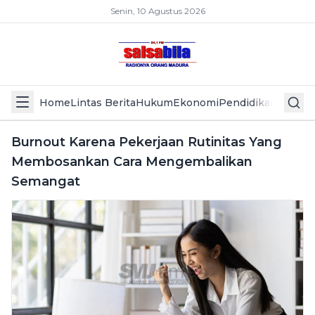
Senin, 10 Agustus 2026
Home
Lintas Berita
Hukum
Ekonomi
Pendidikan
Politik
L
Burnout Karena Pekerjaan Rutinitas Yang
Membosankan Cara Mengembalikan
Semangat